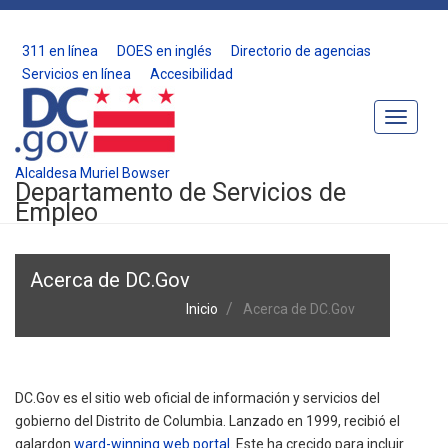
311 en línea
DOES en inglés
Directorio de agencias
Servicios en línea
Accesibilidad
Toggle
Navigat
Alcaldesa Muriel Bowser
Departamento de Servicios de
Empleo
Acerca de DC.Gov
Inicio
Acerca de DC.Gov
DC.Gov es el sitio web oficial de información y servicios del
gobierno del Distrito de Columbia. Lanzado en 1999, recibió el
galardon
ward-winning web portal
. Este ha crecido para incluir