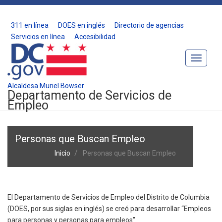
311 en línea
DOES en inglés
Directorio de agencias
Servicios en línea
Accesibilidad
Toggle
Navigat
Alcaldesa Muriel Bowser
Departamento de Servicios de
Empleo
Personas que Buscan Empleo
Inicio
Personas que Buscan Empleo
El Departamento de Servicios de Empleo del Distrito de Columbia
(DOES, por sus siglas en inglés) se creó para desarrollar “Empleos
para personas y personas para empleos”.