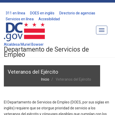
311 en línea
DOES en inglés
Directorio de agencias
Servicios en línea
Accesibilidad
Toggle
Navigat
Alcaldesa Muriel Bowser
Departamento de Servicios de
Empleo
Veteranos del Ejército
Inicio
Veteranos del Ejército
El Departamento de Servicios de Empleo (DOES, por sus siglas en
inglés) requiere que se otorgue prioridad de servicio a los
veteranos del ejército y cónyuges elegibles que cumplan con los